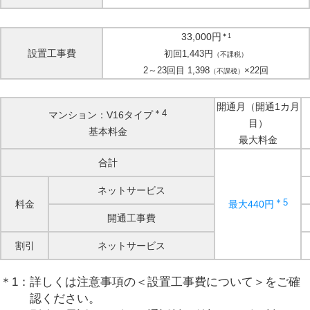
33,000円
＊
1
設置工事費
初回1,443円
（不課税）
2～23回目 1,398
×22回
（不課税）
開通月（開通1カ月
＊4
マンション：V16タイプ
目）
基本料金
最大料金
合計
ネットサービス
＊5
料金
最大440円
開通工事費
割引
ネットサービス
詳しくは注意事項の＜設置工事費について＞をご確
認ください。