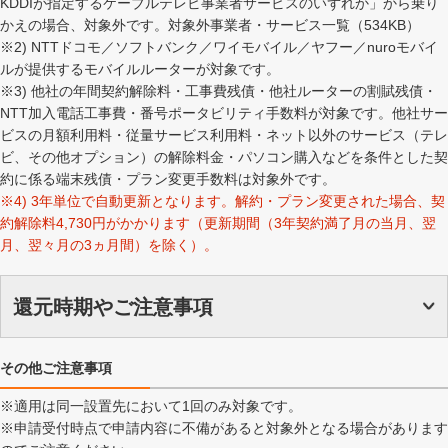
KDDIが指定するケーブルテレビ事業者サービスのいずれか」から乗り
かえの場合、対象外です。対象外事業者・サービス一覧（534KB）
※2) NTTドコモ／ソフトバンク／ワイモバイル／ヤフー／nuroモバイ
ルが提供するモバイルルーターが対象です。
※3) 他社の年間契約解除料・工事費残債・他社ルーターの割賦残債・
NTT加入電話工事費・番号ポータビリティ手数料が対象です。他社サー
ビスの月額利用料・従量サービス利用料・ネット以外のサービス（テレ
ビ、その他オプション）の解除料金・パソコン購入などを条件とした契
約に係る端末残債・プラン変更手数料は対象外です。
※4) 3年単位で自動更新となります。解約・プラン変更された場合、契
約解除料4,730円がかかります（更新期間（3年契約満了月の当月、翌
月、翌々月の3ヵ月間）を除く）。
還元時期やご注意事項
その他ご注意事項
※適用は同一設置先において1回のみ対象です。
※申請受付時点で申請内容に不備があると対象外となる場合があります