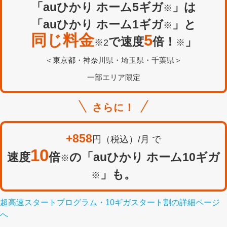
「auひかり ホーム5ギガ
」は
※
「auひかり ホーム1ギガ
」と
※
同じ料金
5
で速度
倍！
」
※2
※
＜東京都・神奈川県・埼玉県・千葉県＞
一部エリア限定
さらに！
+858
円（税込）/月 で
10
速度
倍
の「auひかり ホーム10ギガ
※
」も。
※
超高速スタートプログラム・10ギガスタート割の詳細ページ
へ