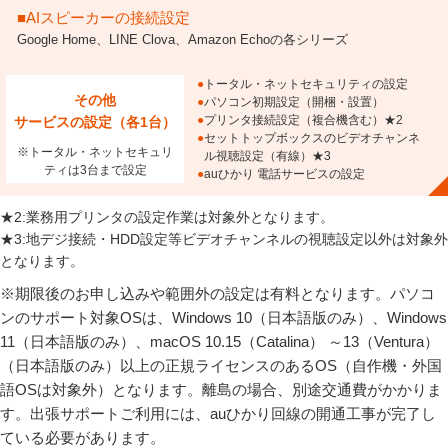
■AIスピーカーの接続設定
Google Home、LINE Clova、Amazon Echoの各シリーズ
トータル・ネットセキュリティの設定
その他
パソコン初期設定（開梱・設置）
サービスの設定（各1台）
プリンタ接続設定（複合機含む）★2
セットトップボックスのビデオチャンネ
※トータル・ネットセキュリ
ル視聴設定（有線）★3
ティは3台まで設定
auひかり 電話サービスの設定
★2:業務用プリンタの設定作業は対象外となります。
★3:地デジ接続・HDD設定等ビデオチャンネルの視聴設定以外は対象外
となります。
※期限後のお申し込みや範囲外の設定は有料となります。パソコ
ンのサポート対象OSは、Windows 10（日本語版のみ）、Windows
11（日本語版のみ）、macOS 10.15（Catalina） ～13（Ventura）
（日本語版のみ）以上の正規ライセンスのあるOS（自作機・外国
語OSは対象外）となります。離島の場合、別途交通費がかかりま
す。出張サポートご利用には、auひかり回線の開通工事が完了し
ている必要があります。