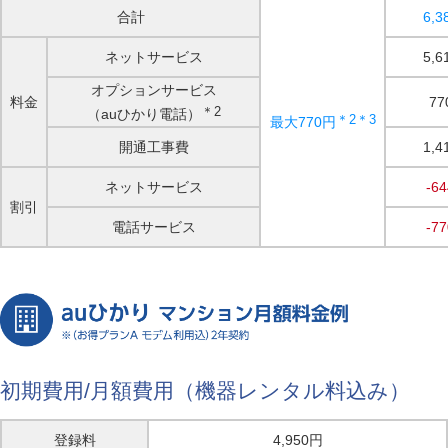
合計
6,3
ネットサービス
5,6
オプションサービス
料金
77
＊2
（auひかり電話）
＊2＊3
最大770円
開通工事費
1,4
ネットサービス
-6
割引
電話サービス
-7
初期費用/月額費用（機器レンタル料込み）
登録料
4,950円