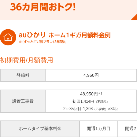
初期費用/月額費用
登録料
4,950円
48,950円
＊
1
設置工事費
初回1,414円
（不課税）
2～35回目 1,398
×34回
（不課税）
ホームタイプ基本料金
開通1カ月目
開通2