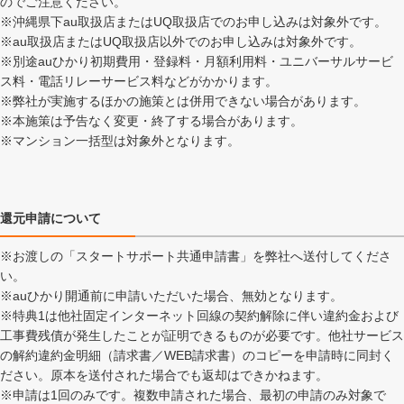
のでご注意ください。
※沖縄県下au取扱店またはUQ取扱店でのお申し込みは対象外です。
※au取扱店またはUQ取扱店以外でのお申し込みは対象外です。
※別途auひかり初期費用・登録料・月額利用料・ユニバーサルサービ
ス料・電話リレーサービス料などがかかります。
※弊社が実施するほかの施策とは併用できない場合があります。
※本施策は予告なく変更・終了する場合があります。
※マンション一括型は対象外となります。
還元申請について
※お渡しの「スタートサポート共通申請書」を弊社へ送付してくださ
い。
※auひかり開通前に申請いただいた場合、無効となります。
※特典1は他社固定インターネット回線の契約解除に伴い違約金および
工事費残債が発生したことが証明できるものが必要です。他社サービス
の解約違約金明細（請求書／WEB請求書）のコピーを申請時に同封く
ださい。原本を送付された場合でも返却はできかねます。
※申請は1回のみです。複数申請された場合、最初の申請のみ対象で